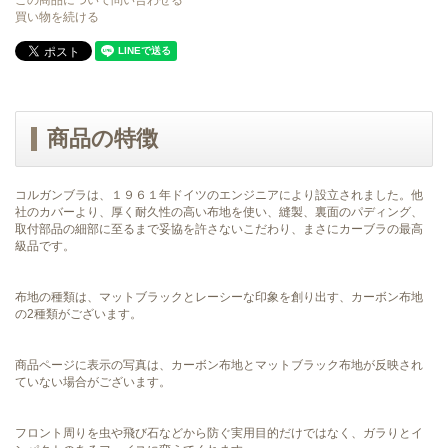
買い物を続ける
商品の特徴
コルガンブラは、１９６１年ドイツのエンジニアにより設立されました。他
社のカバーより、厚く耐久性の高い布地を使い、縫製、裏面のパディング、
取付部品の細部に至るまで妥協を許さないこだわり、まさにカーブラの最高
級品です。
布地の種類は、マットブラックとレーシーな印象を創り出す、カーボン布地
の2種類がございます。
商品ページに表示の写真は、カーボン布地とマットブラック布地が反映され
ていない場合がございます。
フロント周りを虫や飛び石などから防ぐ実用目的だけではなく、ガラりとイ