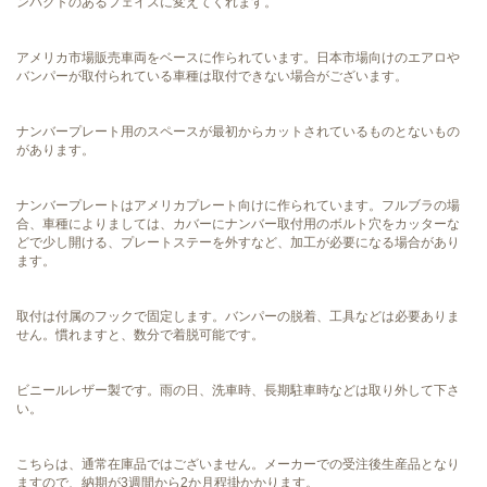
ンパクトのあるフェイスに変えてくれます。
アメリカ市場販売車両をベースに作られています。日本市場向けのエアロや
バンパーが取付られている車種は取付できない場合がございます。
ナンバープレート用のスペースが最初からカットされているものとないもの
があります。
ナンバープレートはアメリカプレート向けに作られています。フルブラの場
合、車種によりましては、カバーにナンバー取付用のボルト穴をカッターな
どで少し開ける、プレートステーを外すなど、加工が必要になる場合があり
ます。
取付は付属のフックで固定します。バンパーの脱着、工具などは必要ありま
せん。慣れますと、数分で着脱可能です。
ビニールレザー製です。雨の日、洗車時、長期駐車時などは取り外して下さ
い。
こちらは、通常在庫品ではございません。メーカーでの受注後生産品となり
ますので、納期が3週間から2か月程掛かかります。